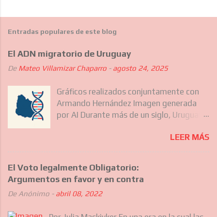
Entradas populares de este blog
El ADN migratorio de Uruguay
De
Mateo Villamizar Chaparro
-
agosto 24, 2025
Gráficos realizados conjuntamente con
Armando Hernández Imagen generada
por AI Durante más de un siglo, Uruguay
ha sido destino de diferentes olas
LEER MÁS
migratorias que no solo incluyeron a los
europeos que forjaron gran parte de su
identidad nacional, sino también, más
El Voto legalmente Obligatorio:
recientemente, a comunidades del
Argumentos en favor y en contra
Caribe, Asia y otras regiones de América
De
Anónimo
-
abril 08, 2022
Latina. Estas migraciones sucesivas han
ido moldeando silenciosamente el
Por Julia Maskivker En una era en la cual las