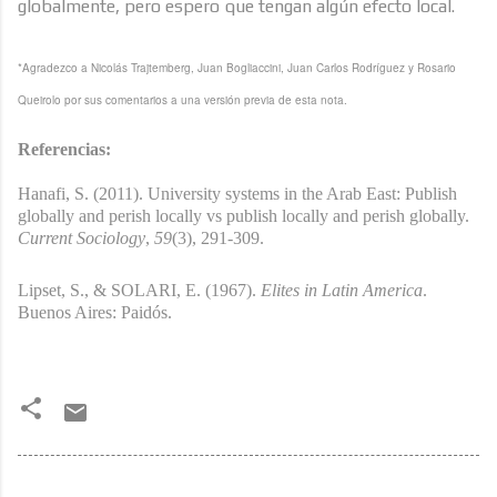
globalmente, pero espero que tengan algún efecto local.
*Agradezco a Nicolás Trajtemberg, Juan Bogliaccini, Juan Carlos Rodríguez y Rosario
Queirolo por sus comentarios a una versión previa de esta nota.
Referencias:
Hanafi, S. (2011). University systems in the Arab East: Publish
globally and perish locally vs publish locally and perish globally.
Current Sociology
,
59
(3), 291-309.
Lipset, S., & SOLARI, E. (1967).
Elites in Latin America
.
Buenos Aires: Paidós.