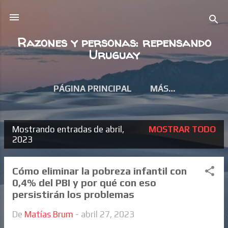
Ir al contenido principal
Razones y personas: repensando
Uruguay
PÁGINA PRINCIPAL
MÁS…
Mostrando entradas de abril,
MOSTRAR TODO
E
2023
n
t
Cómo eliminar la pobreza infantil con
0,4% del PBI y por qué con eso
r
persistirán los problemas
a
d
De
Matías Brum
-
abril 27, 2023