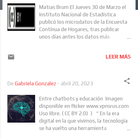
a
Matias Brum El Jueves 30 de Marzo el
s
Instituto Nacional de Estadística
publicó los microdatos de la Encuesta
Contínua de Hogares, tras publicar
unos días antes los datos más
recientes de pobreza, indigencia y
distribución del ingreso. Largamente
LEER MÁS
comentados, los datos mostraron una
reducción en la pobreza global en 2022
en relación a 2021, y una alarmante
pobreza infantil (de 0 a 6 años) en
De
Gabriela Gonzalez
-
abril 20, 2023
torno al 17%. En esta nota a primera
vista comento tres formas de acabar
Entre chatbots y educación Imagen
con la pobreza infantil y explico por
disponible en flicker www.vpnsrus.com
qué dos de ellas no son del todo útiles.
Uso libre. ( CC BY 2.0) ) “ En la era
De fondo, trato de poner sobre la
digital en la que vivimos, la tecnología
mesa asuntos de fondo que se pierden
se ha vuelto una herramienta
en la discusión semestral del dato
fundamental en muchos ámbitos de