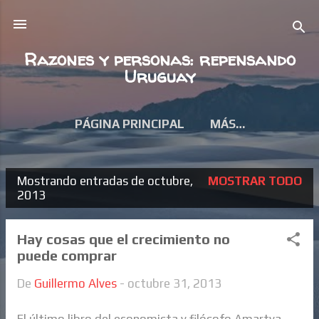
Ir al contenido principal
Razones y personas: repensando
Uruguay
PÁGINA PRINCIPAL
MÁS…
Mostrando entradas de octubre,
MOSTRAR TODO
E
2013
n
t
Hay cosas que el crecimiento no
puede comprar
r
a
De
Guillermo Alves
-
octubre 31, 2013
d
El último libro del economista y filósofo Amartya