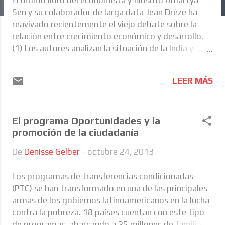
a
Sen y su colaborador de larga data Jean Drèze ha
s
reavivado recientemente el viejo debate sobre la
relación entre crecimiento económico y desarrollo.
(1) Los autores analizan la situación de la India y
muestran que si bien el país ha encabezado los
rankings de crecimiento económico en el mundo en
LEER MÁS
las últimas tres décadas, al mismo tiempo ha
perdido lugares frente a países de mucho menor
crecimiento económico e incluso menor ingreso per
El programa Oportunidades y la
cápita en cuanto a avances en indicadores de
promoción de la ciudadanía
nutrición infantil, educación y salud. A partir de estas
cifras que muestran que el rápido crecimiento no ha
De
Denisse Gelber
-
octubre 24, 2013
sido acompañado por rápido desarrollo, Sen y Dréze
argumentan que la falla radica en las políticas
Los programas de transferencias condicionadas
públicas. Que el país no esté avanzando
(PTC) se han transformado en una de las principales
suficientemente en desarrollo se debe a que el
armas de los gobiernos latinoamericanos en la lucha
Estado no ha tomado las acciones necesarias para
contra la pobreza. 18 países cuentan con este tipo
aprovechar los nuevos recursos que trajo el
de programas, abarcando a 25 millones de familias