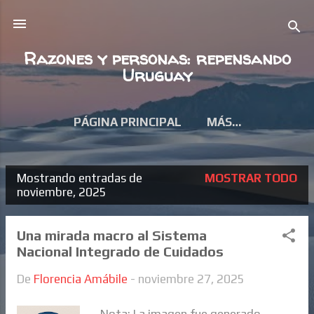
Ir al contenido principal
Razones y personas: repensando
Uruguay
PÁGINA PRINCIPAL
MÁS…
Mostrando entradas de
MOSTRAR TODO
E
noviembre, 2025
n
t
Una mirada macro al Sistema
Nacional Integrado de Cuidados
r
a
De
Florencia Amábile
-
noviembre 27, 2025
d
Nota: La imagen fue generado