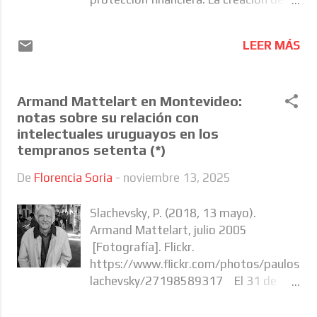
veces más tiempo al trabajo no
SNIS significó un avance histórico al
remunerado que los hombres, lo que
unificar regímenes, ampliar derechos y
limita su participación en el mercado
LEER MÁS
reorientar el financiamiento hacia la
de trabajo y su capacidad de generar
solidaridad (Setaro, 2014). Sin
ingresos (Amarante, Barro y Colacce,
embargo, más de quince años después,
2024). El concepto de economía del
Armand Mattelart en Montevideo:
persisten debilidades que limitan su
cuidado -desde su enfoque feminista-
notas sobre su relación con
capacidad de incidir en las inequidades
entiende al cuidado como parte de la
intelectuales uruguayos en los
en salud. La principal es que el modelo
reproducción socia...
tempranos setenta (*)
de atención continúa centrado en la
atención médica y en la provisión de
De
Florencia Soria
-
noviembre 13, 2025
servicios, con escasa capacidad de
actuación sobre los determinantes
Slachevsky, P. (2018, 13 mayo).
sociales de la salud. La reforma de la
Armand Mattelart, julio 2005
salud de 2008 fue concebida sobre
[Fotografía]. Flickr.
tres ejes de transformaciones: cambio
https://www.flickr.com/photos/paulos
del modelo de financiamiento, cambio
lachevsky/27198589317 El 31 de
del modelo de gestión y cambio del
octubre pasado falleció Armand
modelo de atención. Mientras los dos
Mattelart, un demógrafo belga que