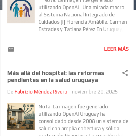
a
utilizando OpenAI Una mirada macro
s
al Sistema Nacional Integrado de
Cuidados [i] Florencia Amábile, Carmen
Estrades y Tatiana Pérez En Uruguay, el
cuidado se reconoce como un derecho
autónomo desde el 2015, cuando se
LEER MÁS
creó el Sistema Nacional Integrado de
Cuidados (SNIC). Este pilar del
bienestar social tiene como objetivo
Más allá del hospital: las reformas
proveer de autonomía a la población
pendientes en la salud uruguaya
en situación de dependencia y
promover la atención y la asistencia de
De
Fabrizio Méndez Rivero
-
noviembre 20, 2025
aquellos que lo necesiten. La creación
del SNIC también buscó eliminar
Nota: La imagen fue generado
desigualdades asociadas a los roles de
utilizando OpenAI Uruguay ha
género históricos de mujer cuidadora y
consolidado desde 2008 un sistema de
hombre proveedor. En Uruguay, las
salud con amplia cobertura y sólida
mujeres destinan actualmente dos
protección financiera. La creación del