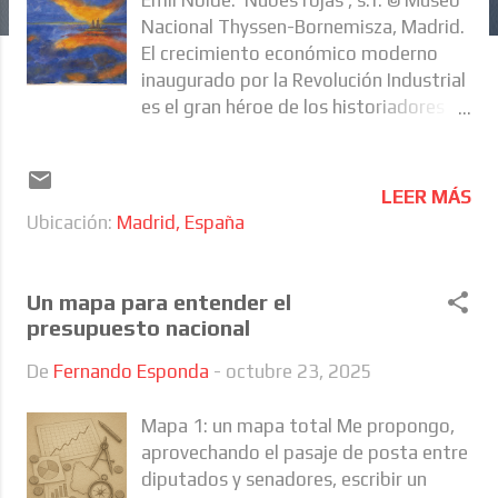
a
Nacional Thyssen-Bornemisza, Madrid.
s
El crecimiento económico moderno
inaugurado por la Revolución Industrial
es el gran héroe de los historiadores
económicos porque creó sociedades
donde el fin de la pobreza es posible:
políticamente desafiante, por cierto,
LEER MÁS
pero materialmente posible. Esto no
Ubicación:
Madrid, España
era así en ninguna parte durante casi
toda la historia de la humanidad, ni
tampoco en algunos países hoy:
Un mapa para entender el
cuando los niveles de productividad
presupuesto nacional
son muy bajos, una distribución
De
Fernando Esponda
-
octubre 23, 2025
perfecta del ingreso resulta en
pobreza masiva. El tono indignado de
Mapa 1: un mapa total Me propongo,
la prosa de Marx (“dentro de las
aprovechando el pasaje de posta entre
mismas relaciones en que se produce
diputados y senadores, escribir un
la riqueza se produce igualmente la