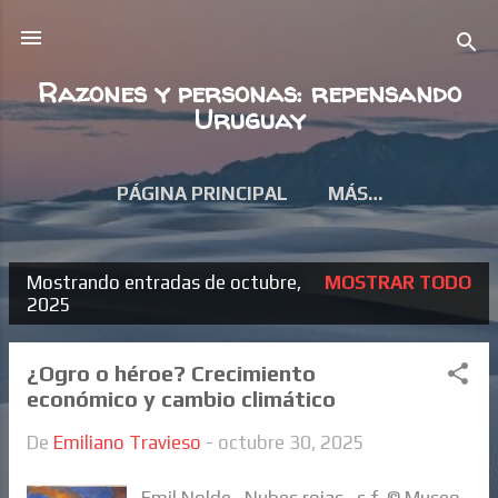
Ir al contenido principal
Razones y personas: repensando
Uruguay
PÁGINA PRINCIPAL
MÁS…
Mostrando entradas de octubre,
MOSTRAR TODO
E
2025
n
t
¿Ogro o héroe? Crecimiento
económico y cambio climático
r
a
De
Emiliano Travieso
-
octubre 30, 2025
d
Emil Nolde. Nubes rojas , s.f. © Museo