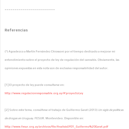
-------------------------
Referencias
(*) Agradezco a Martín Fernández Chiossoni por el tiempo dedicado a mejorar mi
entendimiento sobre el proyecto de ley de regulación del cannabis. Obviamente, las
opiniones expuestas en esta nota son de exclusiva responsabilidad del autor.
[1] El proyecto de ley puede consultarse en:
http://www.regulacionresponsable.org.uy/#!proyectoLey
[2] Sobre este tema, consúltese el trabajo de Guillermo Garat (2013)
Un siglo de políticas
de drogas en Uruguay
. FESUR. Montevideo. Disponible en:
http://www.fesur.org.uy/archivos/file/AnalisisUY01_Guillermo%20Garat.pdf