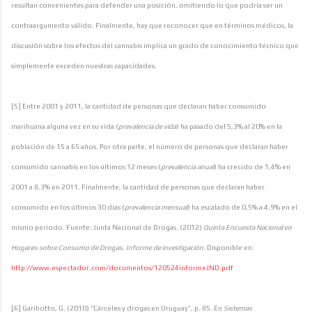
resultan convenientes para defender una posición, omitiendo lo que podría ser un
contraargumento válido. Finalmente, hay que reconocer que en términos médicos, la
discusión sobre los efectos del cannabis implica un grado de conocimiento técnico que
simplemente exceden nuestras capacidades.
[5] Entre 2001 y 2011, la cantidad de personas que declaran haber consumido
marihuana alguna vez en su vida (
prevalencia de vida
) ha pasado del 5,3% al 20% en la
población de 15 a 65 años. Por otra parte, el número de personas que declaran haber
consumido cannabis en los últimos 12 meses (
prevalencia anual
) ha crecido de 1,4% en
2001 a 8,3% en 2011. Finalmente, la cantidad de personas que declaran haber
consumido en los últimos 30 días (
prevalencia mensual
) ha escalado de 0,5% a 4,9% en el
mismo período. Fuente: Junta Nacional de Drogas. (2012)
Quinta Encuesta Nacional en
Hogares sobre Consumo de Drogas. Informe de investigación.
Disponible en:
http://www.espectador.com/documentos/120524informeJND.pdf
[6] Garibotto, G. (2010) “Cárceles y drogas en Uruguay”, p. 85. En
Sistemas