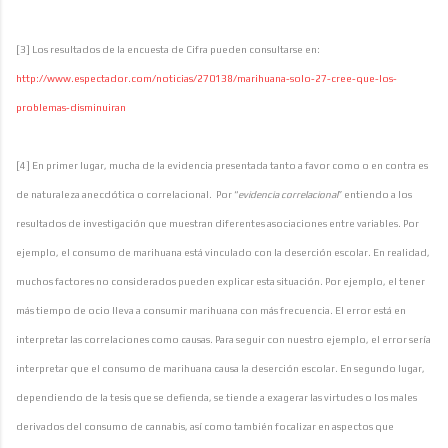
[3] Los resultados de la encuesta de Cifra pueden consultarse en:
http://www.espectador.com/noticias/270138/marihuana-solo-27-cree-que-los-
problemas-disminuiran
[4] En primer lugar, mucha de la evidencia presentada tanto a favor como o en contra es
de naturaleza anecdótica o correlacional. Por “
evidencia correlacional
” entiendo a los
resultados de investigación que muestran diferentes asociaciones entre variables. Por
ejemplo, el consumo de marihuana está vinculado con la deserción escolar. En realidad,
muchos factores no considerados pueden explicar esta situación. Por ejemplo, el tener
más tiempo de ocio lleva a consumir marihuana con más frecuencia. El error está en
interpretar las correlaciones como causas. Para seguir con nuestro ejemplo, el error sería
interpretar que el consumo de marihuana causa la deserción escolar. En segundo lugar,
dependiendo de la tesis que se defienda, se tiende a exagerar las virtudes o los males
derivados del consumo de cannabis, así como también focalizar en aspectos que