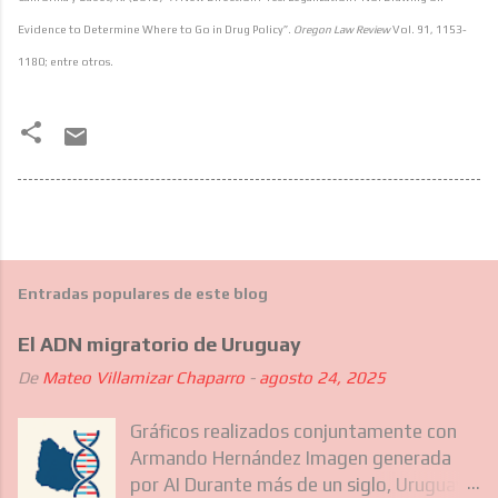
Evidence to Determine Where to Go in Drug Policy”.
Oregon Law Review
Vol. 91, 1153-
1180; entre otros.
Entradas populares de este blog
El ADN migratorio de Uruguay
De
Mateo Villamizar Chaparro
-
agosto 24, 2025
Gráficos realizados conjuntamente con
Armando Hernández Imagen generada
por AI Durante más de un siglo, Uruguay