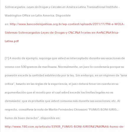
Sobrecargados. Leyes de Drogas y Cárceles en América Latina
. Transnational Institute -
Washington Office on Latin America. Disponible
en:
http://www.bancodeinjusticas.org.br/wp-content/uploads/2011/11/TNI-e-WOLA-
Sistemas-Sobrecargados-Leyes-de-Drogas-y-C%C3%A1rceles-en-Am%C3%A9rica-
Latina.pdf
[7] A modo de ejemplo, suponga que usted es interceptado durante sus vacaciones de
verano con 500 gramos de marihuana. Normalmente, un juez lo condenaría porque su
posesión excede la cantidad establecida por la ley. Sin embargo, en un régimen de “sana
crítica”, basado en las reglas de la experiencia, el juez deberá tener en cuenta en su
argumentación que el monto por el cual usted excede los límites legales no es
demasiado; que es probable que usted consuma más durante sus vacaciones; etc. Al
respecto, consúltese la nota de Martín Fernández Chiossoni “FUMUS BONI IURIS…
humo de buen derecho”, disponible en:
http://www.180.com.uy/articulo/33909_FUMUS-BONI-IURIS%E2%80%A6-humo-de-