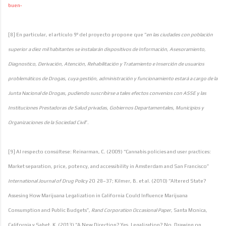
buen-
[8] En particular, el artículo 9º del proyecto propone que “
en las ciudades con población
superior a diez mil habitantes se instalarán dispositivos de Información, Asesoramiento,
Diagnostico, Derivación, Atención, Rehabilitación y Tratamiento e Inserción de usuarios
problemáticos de Drogas, cuya gestión, administración y funcionamiento estará a cargo de la
Junta Nacional de Drogas, pudiendo suscribirse a tales efectos convenios con ASSE y las
Instituciones Prestadoras de Salud privadas, Gobiernos Departamentales, Municipios y
Organizaciones de la Sociedad Civil
”.
[9] Al respecto consúltese: Reinarman, C. (2009) “Cannabis policies and user practices:
Market separation, price, potency, and accessibility in Amsterdam and San Francisco”
International Journal of Drug Policy
20 28–37; Kilmer, B. et al. (2010) “Altered State?
Assesing How Marijuana Legalization in California Could Influence Marijuana
Consumption and Public Budgets”,
Rand Corporation Occasional Paper
, Santa Monica,
California y Sabet, K. (2013) “A New Direction? Yes. Legalization? No. Drawing on