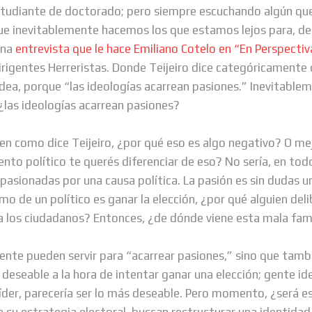
studiante de doctorado; pero siempre escuchando algún qu
que inevitablemente hacemos los que estamos lejos para, de
una
entrevista que le hace Emiliano Cotelo en “En Perspectiv
dirigentes Herreristas. Donde Teijeiro dice categóricamente 
idea, porque “las ideologías acarrean pasiones.” Inevitablem
¿las ideologías acarrean pasiones?
 como dice Teijeiro, ¿por qué eso es algo negativo? O mej
to político te querés diferenciar de eso? No sería, en tod
asionadas por una causa política. La pasión es sin dudas un 
imo de un político es ganar la elección, ¿por qué alguien d
 a los ciudadanos? Entonces, ¿de dónde viene esta mala fam
ente pueden servir para “acarrear pasiones,” sino que tamb
deseable a la hora de intentar ganar una elección; gente id
íder, parecería ser lo más deseable. Pero momento, ¿será e
 su estrategia electoral, buscan restructurar una identidad 