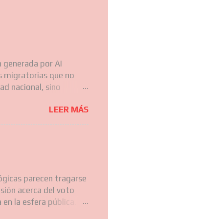
 generada por AI
s migratorias que no
ad nacional, sino
as regiones de América
LEER MÁS
ente el carácter
 hablar. Hoy, cuando los
astros de todas estas
olonia Valdense en el
is de estos flujos
mográfica y cultural
ológicas parecen tragarse
nálisis realizaremos
sión acerca del voto
en la esfera pública.
ue aspiran a ser