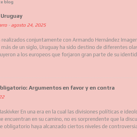
te blog
e Uruguay
arro
-
agosto 24, 2025
s realizados conjuntamente con Armando Hernández Imagen
 más de un siglo, Uruguay ha sido destino de diferentes ola
luyeron a los europeos que forjaron gran parte de su identid
, más recientemente, a comunidades del Caribe, Asia y otr
 Estas migraciones sucesivas han ido moldeando silenciosam
 uruguayo, su gastronomía, sus barrios y hasta su forma de
os caminan por Montevideo o el interior, conviven con los r
bligatorio: Argumentos en favor y en contra
 sin siquiera darse cuenta. Lugares como Nueva Helvecia o C
022
mento de Colonia muestran tambié estos patrones. El anális
rios permite comprender los procesos de transformación de
Maskivker En una era en la cual las divisiones políticas e ide
 configurado la sociedad uruguaya contemporánea. En este a
e encuentran en su camino, no es sorprendente que la discu
ripción de los datos del censo de 2023 y los c...
 obligatorio haya alcanzado ciertos niveles de controversia 
o obligatorio un instrumento legitimo de las democracias q