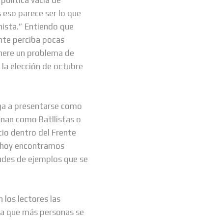
 eso parece ser lo que
nista.” Entiendo que
nte perciba pocas
enere un problema de
a la elección de octubre
ega a presentarse como
inan como Batllistas o
cio dentro del Frente
 hoy encontramos
dades de ejemplos que se
los lectores las
a a que más personas se