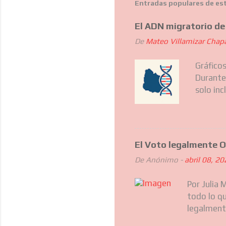
Entradas populares de es
El ADN migratorio d
De
Mateo Villamizar Chap
Gráfico
Durante
solo inc
también
Latina.
nacional
uruguay
El Voto legalmente O
culturas
De
Anónimo
-
abril 08, 2
departa
migrato
Por Julia 
que han
todo lo qu
una desc
legalmente
¿Es el vot