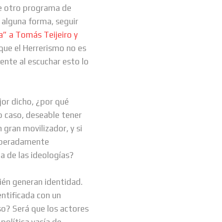
e otro programa de
 alguna forma, seguir
a” a Tomás Teijeiro y
que el Herrerismo no es
ente al escuchar esto lo
or dicho, ¿por qué
o caso, deseable tener
gran movilizador, y si
eliberadamente
a de las ideologías?
ién generan identidad.
entificada con un
so? Será que los actores
política vacía de