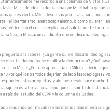
automáticamente me recordó a una columna de Victoria G
e Javier Milei, donde ella destacaba que Milei había ganado
dudas que es cierto. Milei, desde sus primeras apariciones m
eta –el libertarismo, anarcocapitalismo, o como quieran lla
as teórico con el cual se explicaba absolutamente todo –e
staba Sergio Massa, un candidato que no discutía ideologías, 
n pregunta a la cabeza: ¿La gente quiere discutir ideologías
ie discute ideologías, se debilita la democracia? ¿Qué pasa 
arece un Milei? ¿Por qué aparecería un Milei, es decir, algui
e? ¿Por qué los partidos dejarían de lado las ideologías? P
responder estas preguntas, y algunos desde hace mucho tie
rabajo en esta breve nota. Sino que el espíritu de esta nota
n a raíz del estudio del CEPP y la columna de Gadea.
tado rondando por mi cabeza los últimos días mientras sig