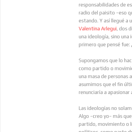
responsabilidades de e
radio del paisito –eso 
estando. Y así llegué a 
Valentina Arlegui
, dos 
una ideología, sino una 
primero que pensé fue: 
Supongamos que lo hacen
como partido o movimien
una masa de personas ap
asumimos que el fin últ
renunciaría a apasionar
Las ideologías no solam
Algo –creo yo– más que 
partido, movimiento o l
políticos, como parte de