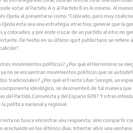
onde votar al Partido A o al Partido B es lo mismo. Al menos
és Ojeda al presentarse como “Colorado, pero muy coalicio
Ojeda esta sea una estrategia atractiva; generar que la ge
os y colorados, y por ende cruzar de un partido al otro no g
 votante. De hecho en su último spot publicitario se refiere 
oalición”.
otros movimientos políticos? ¿Por qué el Herrerismo se ni
 ya no se encuentran movimientos políticos que se autodef
dos tradicionales? ¿Por qué el Frente Liber Seregni, un espa
 componente ideológico, se desmembró de tal manera que
stas del Partido Comunista y del Espacio 609? Y otras infini
la política nacional y regional.
nota no busca encontrar una respuesta, sino compartir con 
 acechando en los últimos días. Intentar abrir una ventan