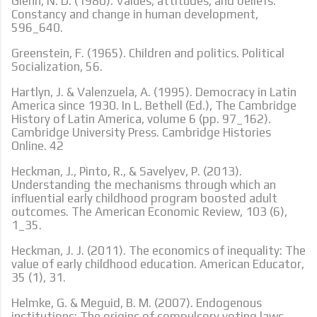
Glenn, N. D. (1980). Values, attitudes, and beliefs.
Constancy and change in human development,
596_640.
Greenstein, F. (1965). Children and politics. Political
Socialization, 56.
Hartlyn, J. & Valenzuela, A. (1995). Democracy in Latin
America since 1930. In L. Bethell (Ed.), The Cambridge
History of Latin America, volume 6 (pp. 97_162).
Cambridge University Press. Cambridge Histories
Online. 42
Heckman, J., Pinto, R., & Savelyev, P. (2013).
Understanding the mechanisms through which an
influential early childhood program boosted adult
outcomes. The American Economic Review, 103 (6),
1_35.
Heckman, J. J. (2011). The economics of inequality: The
value of early childhood education. American Educator,
35 (1), 31.
Helmke, G. & Meguid, B. M. (2007). Endogenous
institutions: The origins of compulsory voting laws.