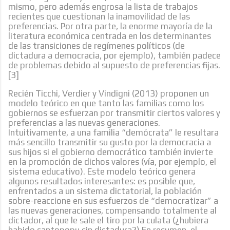
mismo, pero además engrosa la lista de trabajos
recientes que cuestionan la inamovilidad de las
preferencias. Por otra parte, la enorme mayoría de la
literatura económica centrada en los determinantes
de las transiciones de regímenes políticos (de
dictadura a democracia, por ejemplo), también padece
de problemas debido al supuesto de preferencias fijas.
[3]
Recién Ticchi, Verdier y Vindigni (2013) proponen un
modelo teórico en que tanto las familias como los
gobiernos se esfuerzan por transmitir ciertos valores y
preferencias a las nuevas generaciones.
Intuitivamente, a una familia “demócrata” le resultara
más sencillo transmitir su gusto por la democracia a
sus hijos si el gobierno democrático también invierte
en la promoción de dichos valores (vía, por ejemplo, el
sistema educativo). Este modelo teórico genera
algunos resultados interesantes: es posible que,
enfrentados a un sistema dictatorial, la población
sobre-reaccione en sus esfuerzos de “democratizar” a
las nuevas generaciones, compensando totalmente al
dictador, al que le sale el tiro por la culata (¿hubiera
habido cantopopu sin dictadura?) En resumen, el