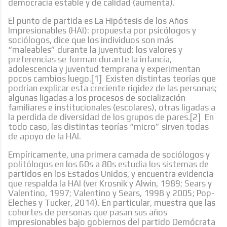
democracia estable y de calidad (aumenta).
El punto de partida es La Hipótesis de los Años
Impresionables (HAI): propuesta por psicólogos y
sociólogos, dice que los individuos son más
“maleables” durante la juventud: los valores y
preferencias se forman durante la infancia,
adolescencia y juventud temprana y experimentan
pocos cambios luego.[1] Existen distintas teorías que
podrían explicar esta creciente rigidez de las personas;
algunas ligadas a los procesos de socialización
familiares e institucionales (escolares), otras ligadas a
la perdida de diversidad de los grupos de pares.[2] En
todo caso, las distintas teorías “micro” sirven todas
de apoyo de la HAI.
Empíricamente, una primera camada de sociólogos y
politólogos en los 60s a 80s estudia los sistemas de
partidos en los Estados Unidos, y encuentra evidencia
que respalda la HAI (ver Krosnik y Alwin, 1989; Sears y
Valentino, 1997; Valentino y Sears, 1998 y 2005; Pop-
Eleches y Tucker, 2014). En particular, muestra que las
cohortes de personas que pasan sus años
impresionables bajo gobiernos del partido Demócrata