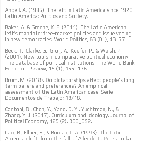
Angell, A. (1995). The left in Latin America since 1920.
Latin America: Politics and Society.
Baker, A. & Greene, K. F. (2011). The Latin American
left's mandate: free-market policies and issue voting
in new democracies. World Politics, 63 (01), 43_77.
Beck, T., Clarke, G., Gro_, A., Keefer, P., & Walsh, P.
(2001). New tools in comparative political economy:
The database of political institutions. The World Bank
Economic Review, 15 (1), 165_176.
Brum, M. (2018). Do dictatorships affect people's long
term beliefs and preferences? An empirical
assessment of the Latin American case. Serie
Documentos de Trabajo; 18/18.
Cantoni, D., Chen, Y., Yang, D. Y., Yuchtman, N., &
Zhang, Y. J. (2017). Curriculum and ideology. Journal of
Political Economy, 125 (2), 338_392.
Carr, B., Ellner, S., & Bureau, L. A. (1993). The Latin
American left: from the fall of Allende to Perestroika.