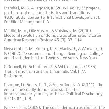
Marshall, M. G. & Jaggers, K. (2005). Polity IV project,
political regime characteristics and transitions,
1800_2003. Center for International Development &
Confliict Management, 8.
Murillo, M. V., Oliveros, V., & Vaishnav, M. (2010).
Electoral revolution or democratic alternation? Latin
American Research Review, 45 (3), 87_114.
Newcomb, T. M., Koenig, K. E., Flacks, R., & Warwick, D.
P. (1967). Persistence and change. Bennington College
and its students after twenty-_ve years. New York.
O'Donnell, G., Schmitter, P., & Whitehead, L. (1986).
Transitions from authoritarian rule. Vol. I_IV.
Baltimore.
Osborne, D., Sears, D. O., & Valentino, N. A. (2011). The
end of the solidly democratic south: The
impressionable-years hypothesis. Political Psychology,
32 (1), 81_108.
Panizza, F. E. (2005). The social democratisation of the