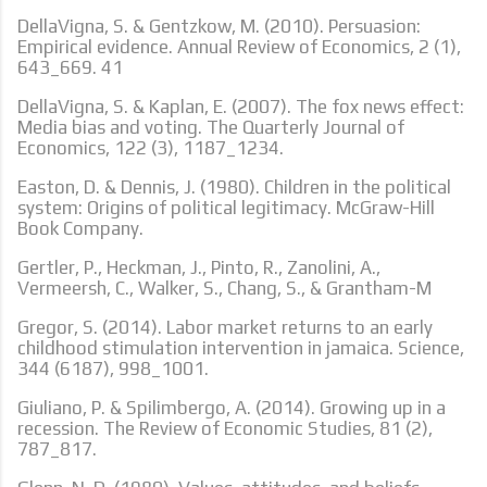
DellaVigna, S. & Gentzkow, M. (2010). Persuasion:
Empirical evidence. Annual Review of Economics, 2 (1),
643_669. 41
DellaVigna, S. & Kaplan, E. (2007). The fox news effect:
Media bias and voting. The Quarterly Journal of
Economics, 122 (3), 1187_1234.
Easton, D. & Dennis, J. (1980). Children in the political
system: Origins of political legitimacy. McGraw-Hill
Book Company.
Gertler, P., Heckman, J., Pinto, R., Zanolini, A.,
Vermeersh, C., Walker, S., Chang, S., & Grantham-M
Gregor, S. (2014). Labor market returns to an early
childhood stimulation intervention in jamaica. Science,
344 (6187), 998_1001.
Giuliano, P. & Spilimbergo, A. (2014). Growing up in a
recession. The Review of Economic Studies, 81 (2),
787_817.