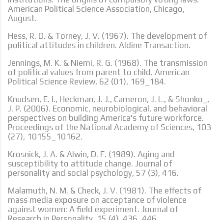
American Political Science Association, Chicago,
August.
Hess, R. D. & Torney, J. V. (1967). The development of
political attitudes in children. Aldine Transaction.
Jennings, M. K. & Niemi, R. G. (1968). The transmission
of political values from parent to child. American
Political Science Review, 62 (01), 169_184.
Knudsen, E. I., Heckman, J. J., Cameron, J. L., & Shonko_,
J. P. (2006). Economic, neurobiological, and behavioral
perspectives on building America's future workforce.
Proceedings of the National Academy of Sciences, 103
(27), 10155_10162.
Krosnick, J. A. & Alwin, D. F. (1989). Aging and
susceptibility to attitude change. Journal of
personality and social psychology, 57 (3), 416.
Malamuth, N. M. & Check, J. V. (1981). The effects of
mass media exposure on acceptance of violence
against women: A field experiment. Journal of
Research in Personality, 15 (4), 436_446.