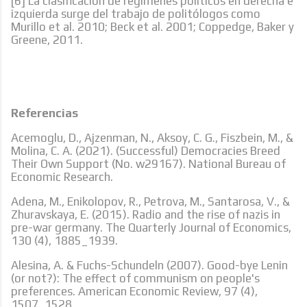
[6] La clasificación de regímenes políticos en derecha e
izquierda surge del trabajo de politólogos como
Murillo et al. 2010; Beck et al. 2001; Coppedge, Baker y
Greene, 2011.
Referencias
Acemoglu, D., Ajzenman, N., Aksoy, C. G., Fiszbein, M., &
Molina, C. A. (2021). (Successful) Democracies Breed
Their Own Support (No. w29167). National Bureau of
Economic Research.
Adena, M., Enikolopov, R., Petrova, M., Santarosa, V., &
Zhuravskaya, E. (2015). Radio and the rise of nazis in
pre-war germany. The Quarterly Journal of Economics,
130 (4), 1885_1939.
Alesina, A. & Fuchs-Schundeln (2007). Good-bye Lenin
(or not?): The effect of communism on people's
preferences. American Economic Review, 97 (4),
1507_1528.