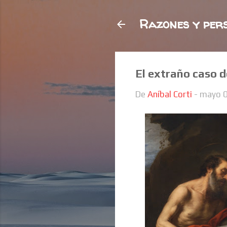
Razones y per
El extraño caso d
De
Aníbal Corti
-
mayo 0