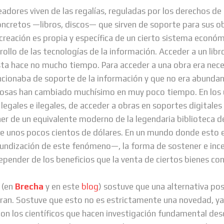
readores viven de las regalías, reguladas por los derechos d
oncretos —libros, discos— que sirven de soporte para sus o
a creación es propia y específica de un cierto sistema econó
rollo de las tecnologías de la información. Acceder a un libr
asta hace no mucho tiempo. Para acceder a una obra era nece
cionaba de soporte de la información y que no era abundant
 cosas han cambiado muchísimo en muy poco tiempo. En los ú
 legales e ilegales, de acceder a obras en soportes digitale
er de un equivalente moderno de la legendaria biblioteca de
 unos pocos cientos de dólares. En un mundo donde esto es
ofundización de este fenómeno—, la forma de sostener e ince
epender de los beneficios que la venta de ciertos bienes co
 (en
Brecha
y en este
blog
) sostuve que una alternativa pos
ran. Sostuve que esto no es estrictamente una novedad, ya
on los científicos que hacen investigación fundamental de