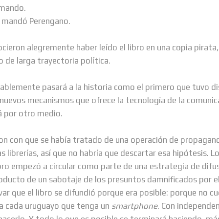
 mando.
o mandó Perengano.
ieron alegremente haber leído el libro en una copia pirata, 
o de larga trayectoria política.
obablemente pasará a la historia como el primero que tuvo d
 nuevos mecanismos que ofrece la tecnología de la comunic
 por otro medio.
on con que se había tratado de una operación de propagan
las librerías, así que no habría que descartar esa hipótesis. 
ibro empezó a circular como parte de una estrategia de difus
 producto de un sabotaje de los presuntos damnificados por e
ar que el libro se difundió porque era posible: porque no 
 a cada uruguayo que tenga un
smartphone
. Con independen
 hacerlo. Y todo lo que es posible se terminará haciendo, m