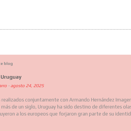
te blog
e Uruguay
arro
-
agosto 24, 2025
s realizados conjuntamente con Armando Hernández Imagen
 más de un siglo, Uruguay ha sido destino de diferentes ola
luyeron a los europeos que forjaron gran parte de su identid
, más recientemente, a comunidades del Caribe, Asia y otr
 Estas migraciones sucesivas han ido moldeando silenciosam