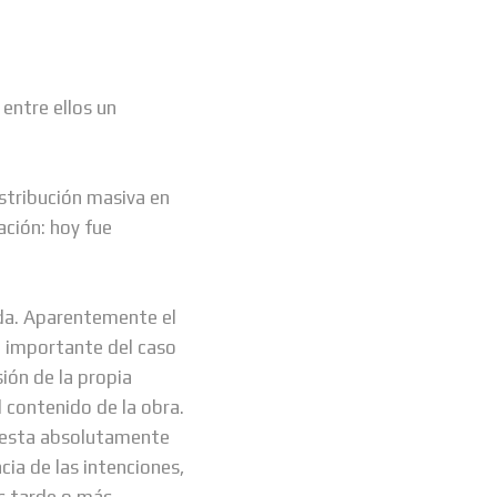
entre ellos un
istribución masiva en
ación: hoy fue
da. Aparentemente el
Lo importante del caso
ión de la propia
l contenido de la obra.
cuesta absolutamente
cia de las intenciones,
ás tarde o más