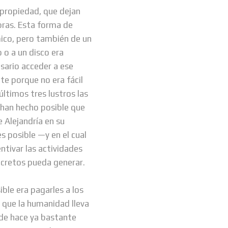
e propiedad, que dejan
bras. Esta forma de
mico, pero también de un
o o a un disco era
sario acceder a ese
e porque no era fácil
ltimos tres lustros las
s han hecho posible que
 Alejandría en su
 posible —y en el cual
ntivar las actividades
ncretos pueda generar.
ible era pagarles a los
 que la humanidad lleva
sde hace ya bastante