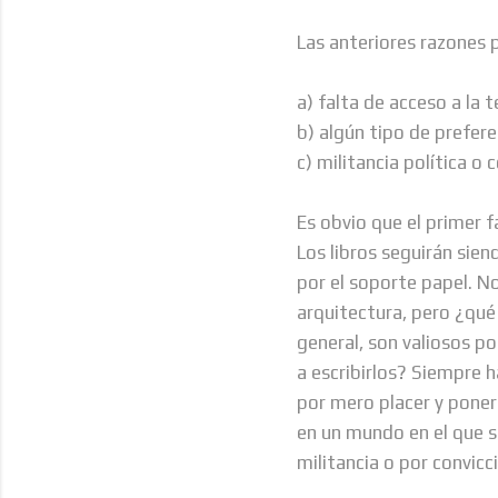
Las anteriores razones 
a) falta de acceso a la 
b) algún tipo de prefere
c) militancia política o
Es obvio que el primer f
Los libros seguirán sie
por el soporte papel. No
arquitectura, pero ¿qué 
general, son valiosos p
a escribirlos? Siempre h
por mero placer y poner
en un mundo en el que s
militancia o por convic