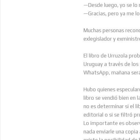
—Desde luego, yo se lo
—Gracias, pero ya me l
Muchas personas reconoc
exlegislador y exministr
El libro de Urruzola pr
Uruguay a través de los
WhatsApp, mañana será
Hubo quienes especular
libro se vendió bien en 
no es determinar si el l
editorial o si se filtró
Lo importante es observ
nada enviarle una copia
existe la posibilidad de