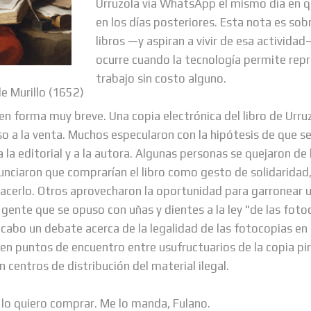
Urruzola vía WhatsApp el mismo día en qu
en los días posteriores. Esta nota es sobr
libros —y aspiran a vivir de esa actividad
ocurre cuando la tecnología permite repr
trabajo sin costo alguno.
e Murillo (1652)
n forma muy breve. Una copia electrónica del libro de Urruz
uso a la venta. Muchos especularon con la hipótesis de que s
 la editorial y a la autora. Algunas personas se quejaron de
unciaron que comprarían el libro como gesto de solidaridad
hacerlo. Otros aprovecharon la oportunidad para garronear un
 gente que se opuso con uñas y dientes a la ley "de las fot
 cabo un debate acerca de la legalidad de las fotocopias en
 en puntos de encuentro entre usufructuarios de la copia pi
n centros de distribución del material ilegal.
 lo quiero comprar. Me lo manda, Fulano.