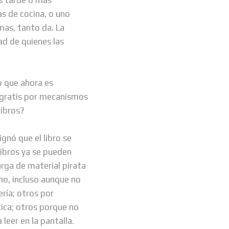
s de cocina, o uno
smas, tanto da. La
ad de quienes las
o que ahora es
n gratis por mecanismos
libros?
ignó que el libro se
libros ya se pueden
arga de material pirata
ono, incluso aunque no
ría; otros por
tica; otros porque no
eer en la pantalla.