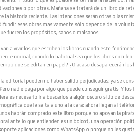
vaciones o por otras. Mañana se tratará de un libro de reta
bre la historia reciente. Las intenciones serán otras o las mi
y difundir esas obras masivamente sólo depende de la volunt
que fueren los propósitos, sanos o malsanos.
 van a vivir los que escriben los libros cuando este fenómen
nte normal, cuando lo habitual sea que los libros circule
iempo que se editan en papel? ¿O acaso desaparecerán los 
 la editorial pueden no haber salido perjudicadas; ya se cons
. Pero nadie paga por algo que puede conseguir gratis. Y los 
uiera es necesario ir a buscarlos a algún oscuro sitio de desc
ográfica que le salta a uno a la cara: ahora llegan al teléf
unos habrán comprado este libro porque no apoyan la pirate
oral ante lo que entienden es un boicot, una operación polí
soporte aplicaciones como WhatsApp o porque no les gusta l