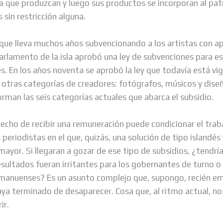
a que produzcan y luego sus productos se incorporan al pa
 sin restricción alguna.
 que lleva muchos años subvencionando a los artistas con a
arlamento de la isla aprobó una ley de subvenciones para esc
s. En los años noventa se aprobó la ley que todavía está vig
 otras categorías de creadores: fotógrafos, músicos y dis
forman las seis categorías actuales que abarca el subsidio.
hecho de recibir una remuneración puede condicionar el trab
s periodistas en el que, quizás, una solución de tipo islandés
mayor. Si llegaran a gozar de ese tipo de subsidios, ¿tendrí
esultados fueran irritantes para los gobernantes de turno 
manuenses? Es un asunto complejo que, supongo, recién em
ya terminado de desaparecer. Cosa que, al ritmo actual, no
ir.