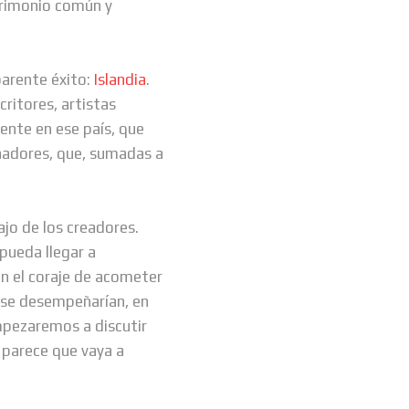
trimonio común y
parente éxito:
Islandia
.
ritores, artistas
ente en ese país, que
eñadores, que, sumadas a
ajo de los creadores.
 pueda llegar a
an el coraje de acometer
o se desempeñarían, en
pezaremos a discutir
 parece que vaya a