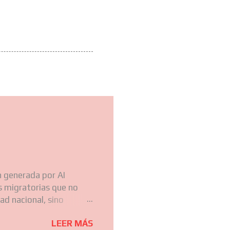
 generada por AI
s migratorias que no
ad nacional, sino
as regiones de América
LEER MÁS
ente el carácter