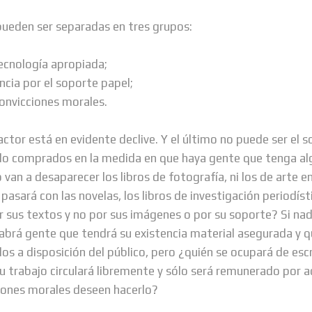
pueden ser separadas en tres grupos:
tecnología apropiada;
ncia por el soporte papel;
 convicciones morales.
actor está en evidente declive. Y el último no puede ser el s
ndo comprados en la medida en que haya gente que tenga al
 van a desaparecer los libros de fotografía, ni los de arte en
pasará con las novelas, los libros de investigación periodísti
or sus textos y no por sus imágenes o por su soporte? Si nad
abrá gente que tendrá su existencia material asegurada y qu
los a disposición del público, pero ¿quién se ocupará de esc
u trabajo circulará libremente y sólo será remunerado por a
ciones morales deseen hacerlo?