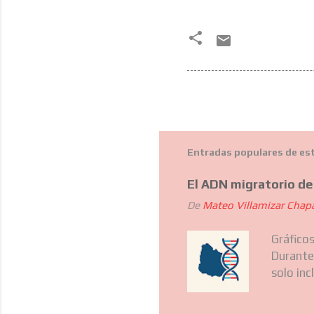
Entradas populares de es
El ADN migratorio d
De
Mateo Villamizar Chap
Gráfico
Durante
solo inc
también
Latina.