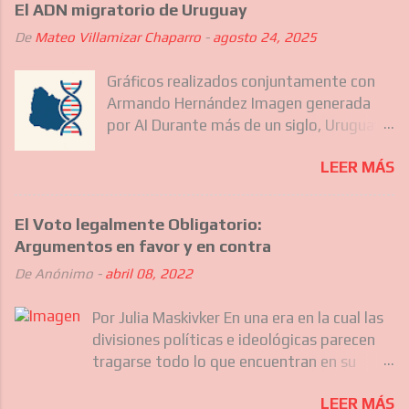
El ADN migratorio de Uruguay
De
Mateo Villamizar Chaparro
-
agosto 24, 2025
Gráficos realizados conjuntamente con
Armando Hernández Imagen generada
por AI Durante más de un siglo, Uruguay
ha sido destino de diferentes olas
LEER MÁS
migratorias que no solo incluyeron a los
europeos que forjaron gran parte de su
identidad nacional, sino también, más
El Voto legalmente Obligatorio:
recientemente, a comunidades del
Argumentos en favor y en contra
Caribe, Asia y otras regiones de América
De
Anónimo
-
abril 08, 2022
Latina. Estas migraciones sucesivas han
ido moldeando silenciosamente el
Por Julia Maskivker En una era en la cual las
carácter nacional uruguayo, su
divisiones políticas e ideológicas parecen
gastronomía, sus barrios y hasta su
tragarse todo lo que encuentran en su
forma de hablar. Hoy, cuando los
camino, no es sorprendente que la
uruguayos caminan por Montevideo o el
LEER MÁS
discusión acerca del voto legalmente