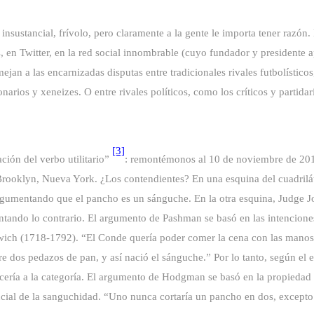
insustancial, frívolo, pero claramente a la gente le importa tener razón.
s, en Twitter, en la red social innombrable (cuyo fundador y presidente 
mejan a las encarnizadas disputas entre tradicionales rivales futbolístico
onarios y xeneizes. O entre rivales políticos, como los críticos y partida
[3]
ción del verbo utilitario”
: remontémonos al 10 de noviembre de 201
rooklyn, Nueva York. ¿Los contendientes? En una esquina del cuadrilá
rgumentando que el pancho es un sánguche. En la otra esquina, Judge
entando lo contrario. El argumento de Pashman se basó en las intencione
ch (1718-1792). “El Conde quería poder comer la cena con las manos, 
e dos pedazos de pan, y así nació el sánguche.” Por lo tanto, según el 
ería a la categoría. El argumento de Hodgman se basó en la propiedad d
ncial de la sanguchidad. “Uno nunca cortaría un pancho en dos, excepto