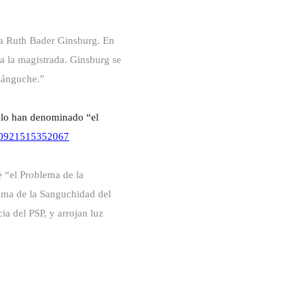
eza Ruth Bader Ginsburg. En
a la magistrada. Ginsburg se
 sánguche.”
in lo han denominado “el
540921515352067
e “el Problema de la
lema de la Sanguchidad del
a del PSP, y arrojan luz