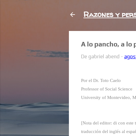
Razones y per
A lo pancho, a lo
De
gabriel abend
-
agos
Por el Dr. Toto Caelo
Professor of Social Science
University of Montevideo, M
[Nota del editor: di con este 
traducción del inglés al esp