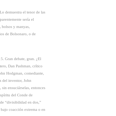
 Lo demuestra el tenor de las
aparentemente sería el
s, bolsos y manyas,
rios de Bolsonaro, o de
5. Gran debate, gran. ¿El
tero, Dan Pashman, crítico
 John Hodgman, comediante,
s del inventor, John
sin ensuciárselas, entonces
espíritu del Conde de
e “divisibilidad en dos,”
 bajo coacción extrema o en