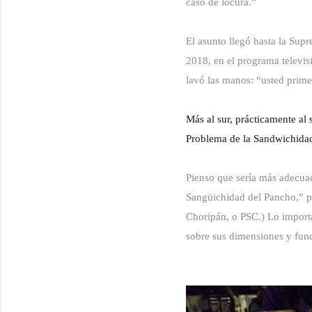
caso de locura.”
El asunto llegó hasta la Sup
2018, en el programa televis
lavó las manos: “usted prime
Más al sur, prácticamente al 
Problema de la Sandwichida
Pienso que sería más adecuad
Sangüichidad del Pancho,” pe
Choripán, o PSC.) Lo importa
sobre sus dimensiones y fund