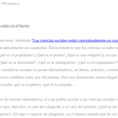
y Personas
.]
s están en el horno
una nota, intitulada
“Las ciencias sociales están conceptualmente en cua
conceptualmente en cualquiera. Decía entonces que las ciencias sociales 
ué es el populismo? ¿Qué es el poder? ¿Qué es una religión (y no una s
Qué es la diversidad? ¿Qué es la inteligencia? ¿Qué es el capitalismo? Y
científicos sociales se pasan discutiéndolos, en libros, artículos, confere
a en los sórdidos bares que frecuentan. Pero sus discusiones nunca llega
el poder, qué es el género, qué es la empatía…
so de enorme importancia, el cual podría ayudar a las ciencias sociales
o uno, sino dos: el caso del sánguche y el caso del pancho. ¿Qué es un 
guche? ¿Un tipo o especie de sánguche, en el mismo sentido que lo son l