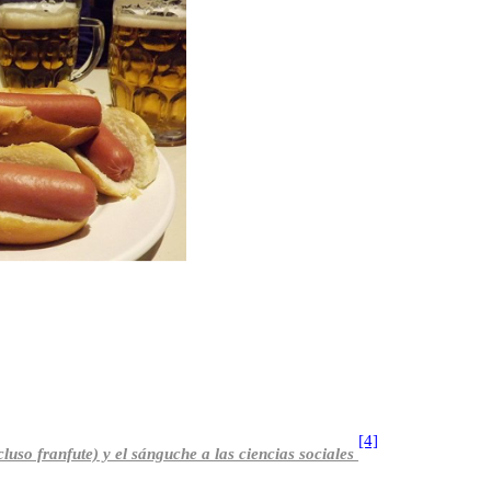
[4]
ncluso franfute) y el sánguche a las ciencias sociales