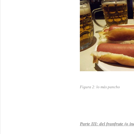
Figura 2: lo más pancho
Parte III: del franfrute (o i