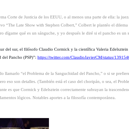
rema Corte de Justicia de los EEUU, o al menos una parte de ella: la ju
ivo “The Late Show with Stephen Colbert,” Colbert le plantéo el dilema 
ro dígame qué es un sánguche, y yo después le diré si el pancho es un
sur del sur, el filósofo Claudio Cormick y la científica Valeria Edelszte
d del Pancho (PSP
)”:
https://twitter.com/ClaudioJavierCM/status/1391
o llamarlo “el Problema de la Sanguchidad del Pancho,” o si se prefier
ro eso son detalles.
(También está el caso del choripán, o sea, el Prob
nte es que Cormick y Edelsztein correctamente subrayan la trascendenci
amentos lógicos. Notables aportes a la filosofía contemporánea.