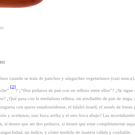
chó
hos
cluso cuando se trata de panchos y sánguches vegetarianos (casi nunca).
[2]
guche”
? ¿“Dos pedazos de pan con un relleno entre ellos”? ¿Se sigue d
e? ¿Qué pasa con la medialuna rellena, un arrolladito de pan de miga,
rguesa con queso estadounidense, el falafel israelí, el
sando
de frutas 
ón y aceitunas, uno boca arriba y el otro boca abajo? Las incertidumbres
, si tienen que ser dos pedazos, si tienen que estar completamente separ
 sanguchidad, un índice, y cómo medirlo de manera válida y confiable.