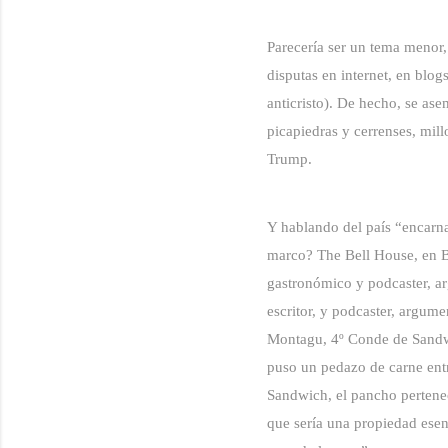
Parecería ser un tema menor, 
disputas en internet, en blog
anticristo). De hecho, se ase
picapiedras y cerrenses, mill
Trump.
Y hablando del país “encarna
marco? The Bell House, en B
gastronómico y podcaster, a
escritor, y podcaster, argum
Montagu, 4º Conde de Sandwi
puso un pedazo de carne entr
Sandwich, el pancho pertenec
que sería una propiedad ese