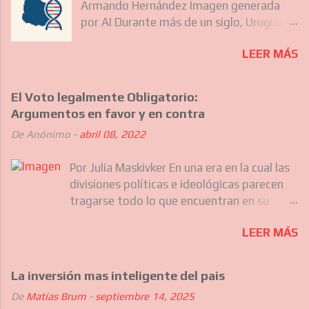
Armando Hernández Imagen generada
por AI Durante más de un siglo, Uruguay
ha sido destino de diferentes olas
LEER MÁS
migratorias que no solo incluyeron a los
europeos que forjaron gran parte de su
identidad nacional, sino también, más
El Voto legalmente Obligatorio:
recientemente, a comunidades del
Argumentos en favor y en contra
Caribe, Asia y otras regiones de América
De
Anónimo
-
abril 08, 2022
Latina. Estas migraciones sucesivas han
ido moldeando silenciosamente el
Por Julia Maskivker En una era en la cual las
carácter nacional uruguayo, su
divisiones políticas e ideológicas parecen
gastronomía, sus barrios y hasta su
tragarse todo lo que encuentran en su
forma de hablar. Hoy, cuando los
camino, no es sorprendente que la
uruguayos caminan por Montevideo o el
LEER MÁS
discusión acerca del voto legalmente
interior, conviven con los rastros de
obligatorio haya alcanzado ciertos niveles
todas estas culturas sin siquiera darse
de controversia en la esfera pública. ¿Es el
cuenta. Lugares como Nueva Helvecia o
La inversión mas inteligente del pais
voto obligatorio un instrumento legitimo
Colonia Valdense en el departamento de
De
Matías Brum
-
septiembre 14, 2025
de las democracias que aspiran a ser
Colonia muestran tambié estos