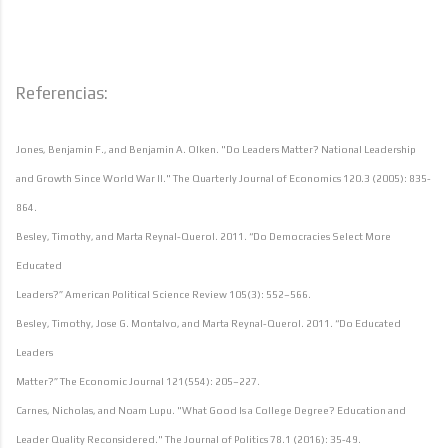
Referencias:
Jones, Benjamin F., and Benjamin A. Olken. "Do Leaders Matter? National Leadership
and Growth Since World War II." The Quarterly Journal of Economics 120.3 (2005): 835-
864.
Besley, Timothy, and Marta Reynal-Querol. 2011. “Do Democracies Select More
Educated
Leaders?” American Political Science Review 105(3): 552–566.
Besley, Timothy, Jose G. Montalvo, and Marta Reynal-Querol. 2011. “Do Educated
Leaders
Matter?” The Economic Journal 121(554): 205–227.
Carnes, Nicholas, and Noam Lupu. "What Good Is a College Degree? Education and
Leader Quality Reconsidered." The Journal of Politics 78.1 (2016): 35-49.