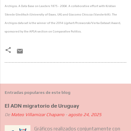
Archigos. A Data Base on Leaders 1875 - 2004. A collaborative effort with Kristian
Skrede Gleditsch (University of Essex, UK) and Giacomo Chiozza (Vanderbilt). The
Archigos data set is the winner of the 2014 Lijphart/Przeworski/Verba Dataset Award,
sponsored by the APSA section on Comparative Politics.
Entradas populares de este blog
El ADN migratorio de Uruguay
De
Mateo Villamizar Chaparro
-
agosto 24, 2025
Gráficos realizados conjuntamente con