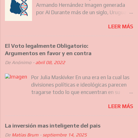
Armando Hernández Imagen generada
por AI Durante más de un siglo, Uruguay
ha sido destino de diferentes olas
LEER MÁS
migratorias que no solo incluyeron a los
europeos que forjaron gran parte de su
identidad nacional, sino también, más
El Voto legalmente Obligatorio:
recientemente, a comunidades del
Argumentos en favor y en contra
Caribe, Asia y otras regiones de América
De
Anónimo
-
abril 08, 2022
Latina. Estas migraciones sucesivas han
ido moldeando silenciosamente el
Por Julia Maskivker En una era en la cual las
carácter nacional uruguayo, su
divisiones políticas e ideológicas parecen
gastronomía, sus barrios y hasta su
tragarse todo lo que encuentran en su
forma de hablar. Hoy, cuando los
camino, no es sorprendente que la
uruguayos caminan por Montevideo o el
LEER MÁS
discusión acerca del voto legalmente
interior, conviven con los rastros de
obligatorio haya alcanzado ciertos niveles
todas estas culturas sin siquiera darse
de controversia en la esfera pública. ¿Es el
cuenta. Lugares como Nueva Helvecia o
La inversión mas inteligente del pais
voto obligatorio un instrumento legitimo
Colonia Valdense en el departamento de
De
Matías Brum
-
septiembre 14, 2025
de las democracias que aspiran a ser
Colonia muestran tambié estos