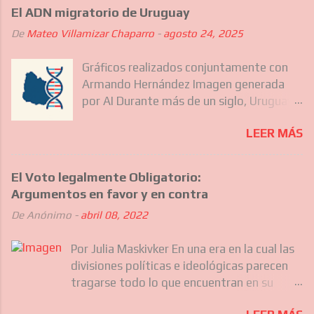
El ADN migratorio de Uruguay
De
Mateo Villamizar Chaparro
-
agosto 24, 2025
Gráficos realizados conjuntamente con
Armando Hernández Imagen generada
por AI Durante más de un siglo, Uruguay
ha sido destino de diferentes olas
LEER MÁS
migratorias que no solo incluyeron a los
europeos que forjaron gran parte de su
identidad nacional, sino también, más
El Voto legalmente Obligatorio:
recientemente, a comunidades del
Argumentos en favor y en contra
Caribe, Asia y otras regiones de América
De
Anónimo
-
abril 08, 2022
Latina. Estas migraciones sucesivas han
ido moldeando silenciosamente el
Por Julia Maskivker En una era en la cual las
carácter nacional uruguayo, su
divisiones políticas e ideológicas parecen
gastronomía, sus barrios y hasta su
tragarse todo lo que encuentran en su
forma de hablar. Hoy, cuando los
camino, no es sorprendente que la
uruguayos caminan por Montevideo o el