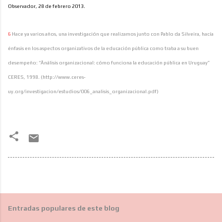
Observador, 28 de febrero 2013.
6
Hace ya varios años, una investigación que realizamos junto con Pablo da Silveira, hacía
énfasis en los aspectos organizativos de la educación pública como traba a su buen
desempeño: “Änálisis organizacional: cómo funciona la educación pública en Uruguay”
CERES, 1998. (http://www.ceres-
uy.org/investigacion/estudios/006_analisis_organizacional.pdf)
Entradas populares de este blog